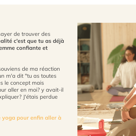
sayer de trouver des
éalité c'est que tu as déjà
 femme confiante et
souviens de ma réaction
n m'a dit "tu as toutes
is le concept mais
r aller en moi? y avait-il
liquer? J'étais perdue
e yoga pour enfin aller à