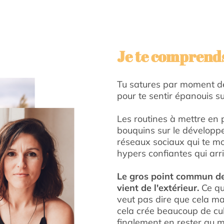
Je te comprends
Tu satures par moment d
pour te sentir épanouis su
Les routines à mettre en 
bouquins sur le développ
réseaux sociaux qui te m
hypers confiantes qui arriv
Le gros point commun de 
vient de l'extérieur.
Ce qu
veut pas dire que cela mar
cela crée beaucoup de culp
finalement en rester au m