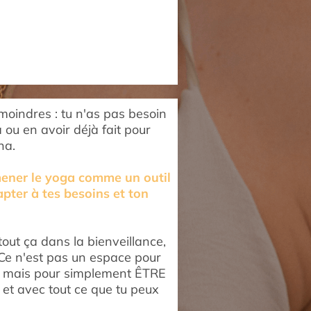
moindres : tu n'as pas besoin
 ou en avoir déjà fait pour
na.
mener le yoga comme un outil
pter à tes besoins et ton
 tout ça dans la bienveillance,
. Ce n'est pas un espace pour
e mais pour simplement ÊTRE
i et avec tout ce que tu peux