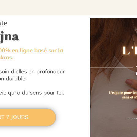
nte
Ajna
00% en ligne basé sur la
kras.
oin d'elles en profondeur
on durable.
ie qui a du sens pour toi.
T 7 JOURS