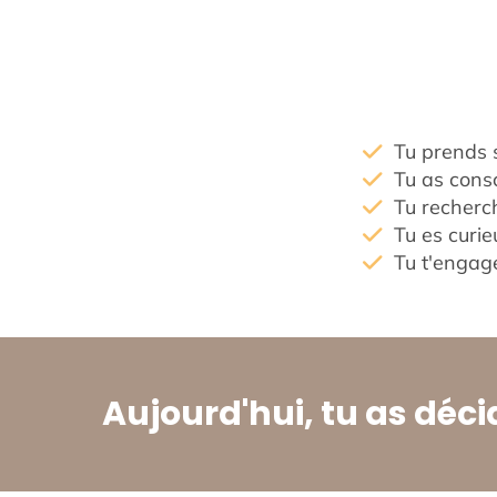
Tu prends s
Tu as consc
Tu recherch
Tu es curie
Tu t'engage
Aujourd'hui, tu as déci