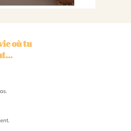
ie où tu
t...
as.
ent.